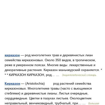
кирказон
— род многолетних трав и деревянистых лиан
семейства кирказоновых. Около 350 видов, в тропическом,
реже в умеренном поясах. Многие виды лекарственные и
декоративные растения. Кирказон маньчжурский охраняется. *
* * КИРКАЗОН КИРКАЗОН, род… …
Энциклопедический словарь
Кирказон
— (Aristolochia) род растений семейства
кирказоновых. Многолетнике травы (часто с вьющимися
стеблями) и деревянистые лианы. Листья очередные,
сердцевидные. Цветки в пазухах листьев. Околоцветник
неправильный, венчиковидный, трубчатый, при… …
Большая