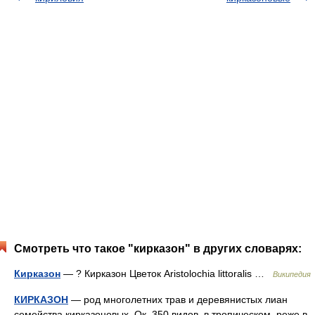
Смотреть что такое "кирказон" в других словарях:
Кирказон
— ? Кирказон Цветок Aristolochia littoralis …
Википедия
КИРКАЗОН
— род многолетних трав и деревянистых лиан
семейства кирказоновых. Ок. 350 видов, в тропическом, реже в