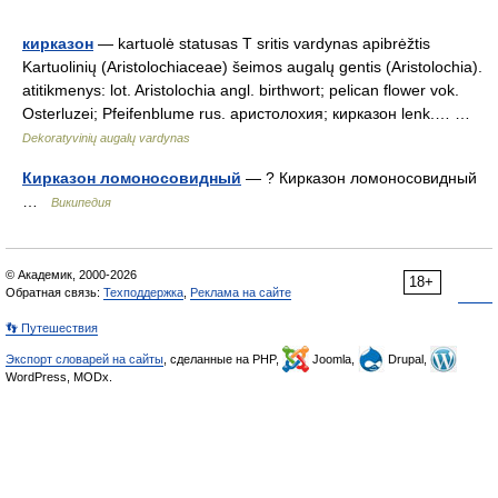
кирказон
— kartuolė statusas T sritis vardynas apibrėžtis
Kartuolinių (Aristolochiaceae) šeimos augalų gentis (Aristolochia).
atitikmenys: lot. Aristolochia angl. birthwort; pelican flower vok.
Osterluzei; Pfeifenblume rus. аристолохия; кирказон lenk.… …
Dekoratyvinių augalų vardynas
Кирказон ломоносовидный
— ? Кирказон ломоносовидный
…
Википедия
© Академик, 2000-2026
18+
Обратная связь:
Техподдержка
,
Реклама на сайте
👣 Путешествия
Экспорт словарей на сайты
, сделанные на PHP,
Joomla,
Drupal,
WordPress, MODx.