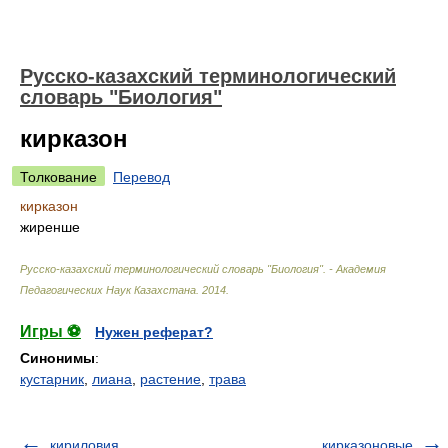
Русско-казахский терминологический
словарь "Биология"
кирказон
Толкование
Перевод
кирказон
жиренше
Русско-казахский терминологический словарь "Биология". - Академия
Педагогических Наук Казахстана
.
2014
.
Игры ⚽
Нужен реферат?
Синонимы
:
кустарник
,
лиана
,
растение
,
трава
кириловия
кирказоновые