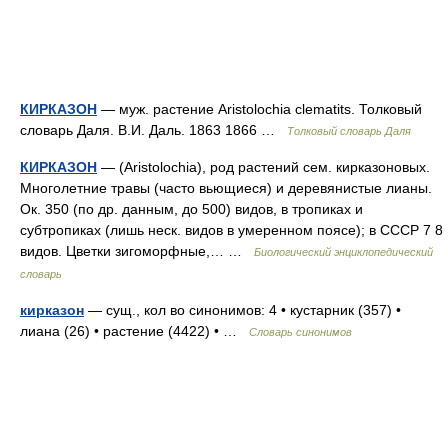
КИРКАЗОН
— муж. растение Aristolochia clematits. Толковый
словарь Даля. В.И. Даль. 1863 1866 …
Толковый словарь Даля
КИРКАЗОН
— (Aristolochia), род растений сем. кирказоновых.
Многолетние травы (часто вьющиеся) и деревянистые лианы.
Ок. 350 (по др. данным, до 500) видов, в тропиках и
субтропиках (лишь неск. видов в умеренном поясе); в СССР 7 8
видов. Цветки зигоморфные,… …
Биологический энциклопедический
словарь
кирказон
— сущ., кол во синонимов: 4 • кустарник (357) •
лиана (26) • растение (4422) • …
Словарь синонимов